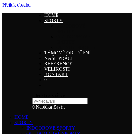
Přejít k obsahu
HOME
SPORTY
INDOOROVÉ
SPORTY
OUTDOOROVÉ
SPORTY
OSTATNÍ SPORTY
TÝMOVÉ OBLEČENÍ
NAŠE PRÁCE
REFERENCE
VELIKOSTI
KONTAKT
0
Hledat na stránce
0
Nabídka
Zavřít
HOME
SPORTY
INDOOROVÉ SPORTY
OUTDOOROVÉ SPORTY