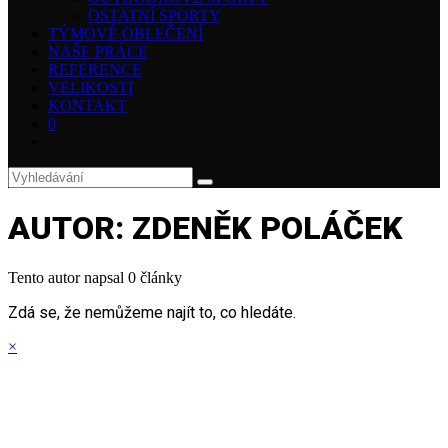
OSTATNÍ SPORTY
TÝMOVÉ OBLEČENÍ
NAŠE PRÁCE
REFERENCE
VELIKOSTI
KONTAKT
0
AUTOR:
ZDENĚK POLÁČEK
Tento autor napsal 0 články
Zdá se, že nemůžeme najít to, co hledáte.
×